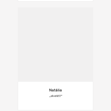
Natália
„skvelé!!!“