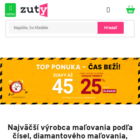
Prejsť
na
obsah
Hľadať
M
a
ľ
o
v
a
n
i
e
Najväčší výrobca maľovania podľa
p
čísel, diamantového maľovania,