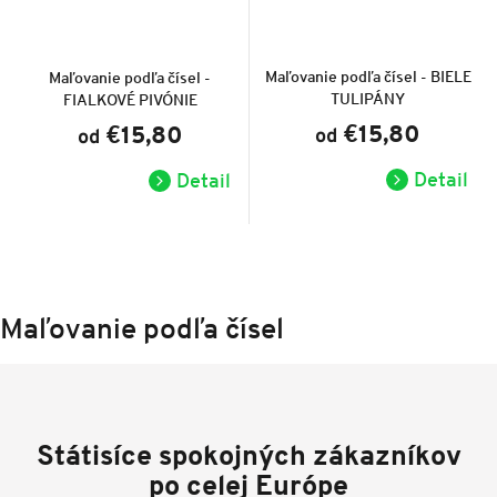
Priemerné
hodnotenie
produktu
Maľovanie podľa čísel - BIELE
Maľovanie podľa čísel -
je
TULIPÁNY
FIALKOVÉ PIVÓNIE
5,0
z
€15,80
€15,80
od
5
od
hviezdičiek.
Detail
Detail
Maľovanie podľa čísel
Státisíce spokojných zákazníkov
po celej Európe