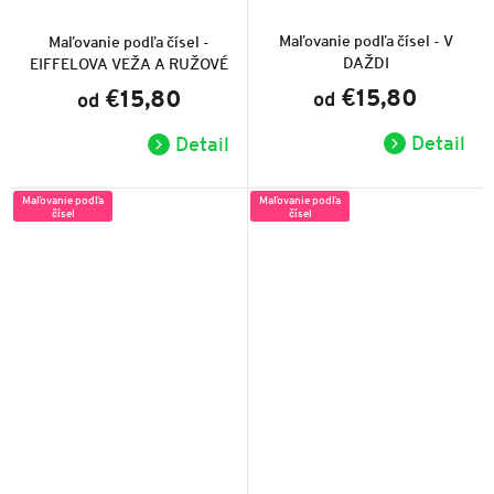
Priemerné
Priemerné
hodnotenie
hodnotenie
produktu
produktu
Maľovanie podľa čísel - V
Maľovanie podľa čísel -
je
je
DAŽDI
EIFFELOVA VEŽA A RUŽOVÉ
4,9
5,0
z
z
STROMY
€15,80
€15,80
od
5
od
5
hviezdičiek.
hviezdičiek.
Detail
Detail
Maľovanie podľa
Maľovanie podľa
čísel
čísel