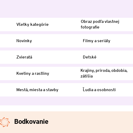
Obraz podľa vlastnej
Všetky kategórie
fotografie
Novinky
Filmy a seriály
Zvieratá
Detské
Krajiny, príroda, obdobia,
Kvetiny a rastliny
zátišia
Mestá, miesta a stavby
Ľudia a osobnosti
Bodkovanie