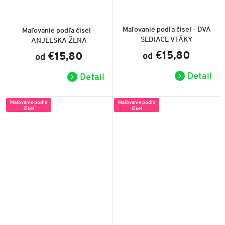
Priemerné
Priemerné
hodnotenie
hodnotenie
produktu
produktu
Maľovanie podľa čísel - DVA
Maľovanie podľa čísel -
je
je
SEDIACE VTÁKY
ANJELSKA ŽENA
5,0
5,0
z
z
€15,80
€15,80
od
5
od
5
hviezdičiek.
hviezdičiek.
Detail
Detail
Maľovanie podľa
Maľovanie podľa
čísel
čísel