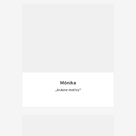
Mónika
„krásne motívy“