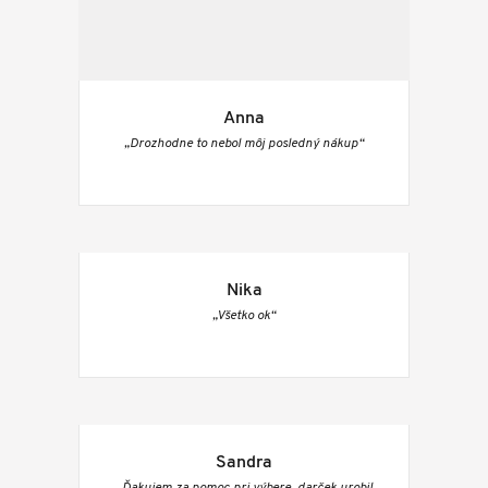
Anna
„Drozhodne to nebol môj posledný nákup“
Nika
„Všetko ok“
Sandra
„Ďakujem za pomoc pri výbere, darček urobil