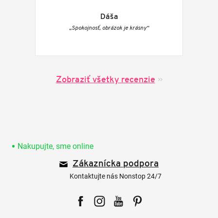
Dáša
„Spokojnosť, obrázok je krásny“
Zobraziť všetky recenzie
Z
á
p
Nakupujte, sme online
ä
Zákaznícka podpora
t
i
Kontaktujte nás Nonstop 24/7
e
Facebook
Instagram
YouTube
Pinterest