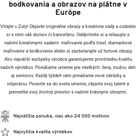
o
bodkovania a obrazov na plátne v
d
Európe
ľ
a
Vitajte v Zuty! Objavte originálne obrazy a kreatívne sady a ozdobte
si s nimi váš domov či kanceláriu. Oddýchnite si a relaxujte s
č
našimi kreatívnymi sadami: maľovanie podľa čísel, diamantové
í
maľovanie a bodkovanie alebo si zaobstarajte už hotové obrazy.
s
Ako najväčší európsky výrobca garantujeme prvotriednu kvalitu
e
našich výrobkov. Ponúkame umenie pre všetkých: ženy, mužov, deti
l
aj seniorov. Každý týždeň vám prinášame nové obrázky a
inšpiráciu. Ponorte sa do sveta umenia, objavte svoj talent a
premeňte svoj životný priestor s našimi krásnymi obrazmi.
Najväčšia ponuka, viac ako 24 000 motívov
Najvyššia kvalita výrobkov