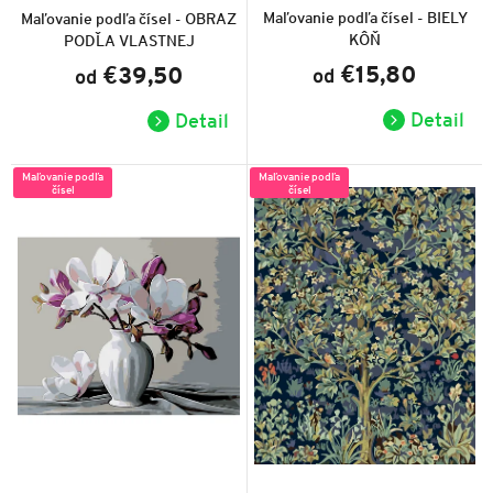
hodnotenie
produktu
produktu
Maľovanie podľa čísel - BIELY
Maľovanie podľa čísel - OBRAZ
je
je
KÔŇ
PODĽA VLASTNEJ
5,0
5,0
z
z
FOTOGRAFIE
€15,80
€39,50
od
5
od
5
hviezdičiek.
hviezdičiek.
Detail
Detail
Maľovanie podľa
Maľovanie podľa
čísel
čísel
Priemerné
Priemerné