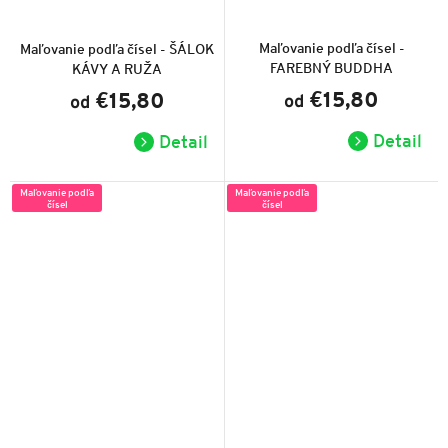
Priemerné
hodnotenie
produktu
Maľovanie podľa čísel -
Maľovanie podľa čísel - ŠÁLOK
je
FAREBNÝ BUDDHA
KÁVY A RUŽA
5,0
z
€15,80
€15,80
od
od
5
hviezdičiek.
Detail
Detail
Maľovanie podľa
Maľovanie podľa
čísel
čísel