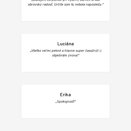
obrovskú radosť. Určite som tu nebola naposledy.“
Luciána
„Všetko veľmi pekné a hlavne super časožrút :)
objednám znova!“
Erika
„Spokojnosť!“