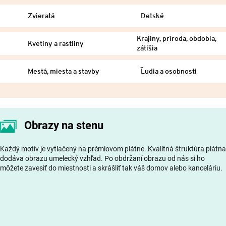
Zvieratá
Detské
Krajiny, príroda, obdobia,
Kvetiny a rastliny
zátišia
Mestá, miesta a stavby
Ľudia a osobnosti
Obrazy na stenu
Každý motív je vytlačený na prémiovom plátne. Kvalitná štruktúra plátna
dodáva obrazu umelecký vzhľad. Po obdržaní obrazu od nás si ho
môžete zavesiť do miestnosti a skrášliť tak váš domov alebo kanceláriu.