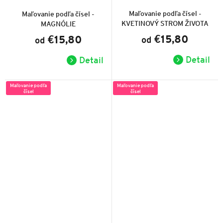
hodnotenie
hodnotenie
produktu
produktu
Maľovanie podľa čísel -
Maľovanie podľa čísel -
je
je
KVETINOVÝ STROM ŽIVOTA
MAGNÓLIE
5,0
1,0
z
z
€15,80
€15,80
od
5
od
5
hviezdičiek.
hviezdičiek.
Detail
Detail
Maľovanie podľa
Maľovanie podľa
čísel
čísel