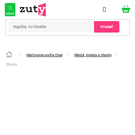
Prejsť
na
obsah
Hľadať
Maľovanie podľa čísel
Mestá, miesta a stavby
Domov
Stavby