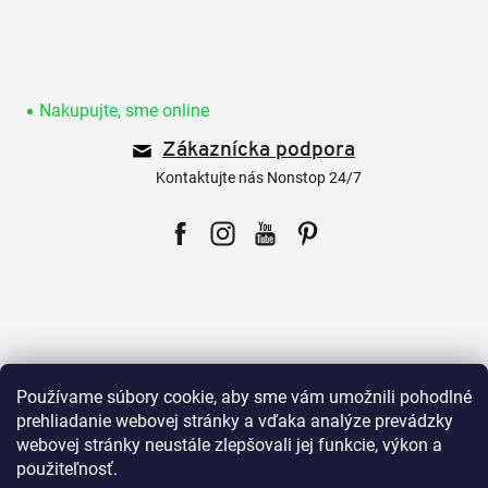
Z
á
p
Nakupujte, sme online
ä
Zákaznícka podpora
t
i
Kontaktujte nás Nonstop 24/7
e
Facebook
Instagram
YouTube
Pinterest
Pre zákazníkov
Používame súbory cookie, aby sme vám umožnili pohodlné
prehliadanie webovej stránky a vďaka analýze prevádzky
webovej stránky neustále zlepšovali jej funkcie, výkon a
Všetko o nákupe
použiteľnosť.