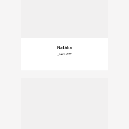
Natália
„skvelé!!!“