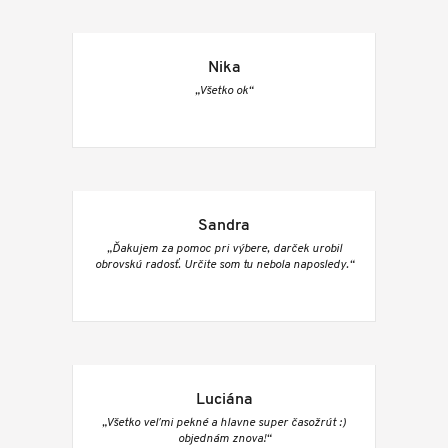
Nika
„Všetko ok“
Sandra
„Ďakujem za pomoc pri výbere, darček urobil
obrovskú radosť. Určite som tu nebola naposledy.“
Luciána
„Všetko veľmi pekné a hlavne super časožrút :)
objednám znova!“