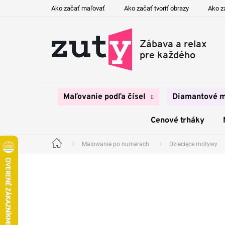
Prejsť
Ako začať maľovať
Ako začať tvoriť obrazy
Ako z
na
obsah
Maľovanie podľa čísel
Diamantové m
Cenové trháky
Malowanie po numerach
Dziecięce motywy
Domov