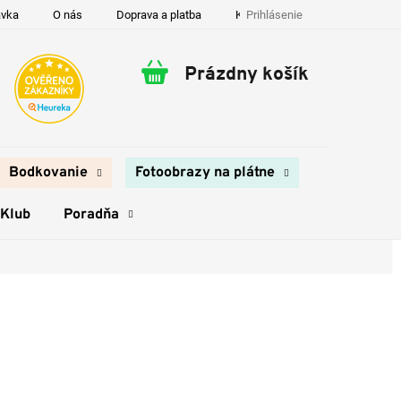
Prihlásenie
ávka
O nás
Doprava a platba
Kontakty
Prázdny košík
Nákupný
košík
Bodkovanie
Fotoobrazy na plátne
 Klub
Poradňa