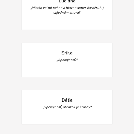
Luciána
„Všetko veľmi pekné a hlavne super časožrút :)
objednám znova!“
Erika
„Spokojnosť!“
Dáša
„Spokojnosť, obrázok je krásny“