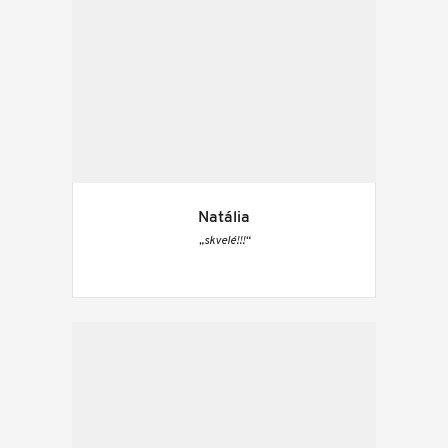
Natália
„skvelé!!!“