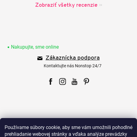
Zobraziť všetky recenzie
Z
á
p
Nakupujte, sme online
ä
Zákaznícka podpora
t
i
Kontaktujte nás Nonstop 24/7
e
Facebook
Instagram
YouTube
Pinterest
Pre zákazníkov
Používame súbory cookie, aby sme vám umožnili pohodlné
prehliadanie webovej stránky a vďaka analýze prevádzky