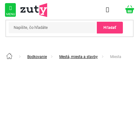
Prejsť
na
obsah
Hľadať
Bodkovanie
Mestá, miesta a stavby
Miesta
Domov