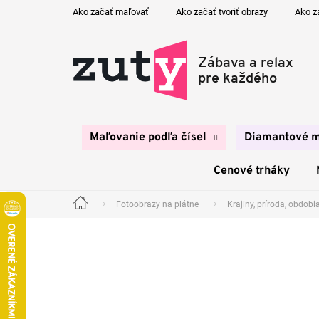
Prejsť
Ako začať maľovať
Ako začať tvoriť obrazy
Ako z
na
obsah
Maľovanie podľa čísel
Diamantové m
Cenové trháky
Fotoobrazy na plátne
Krajiny, príroda, obdobia
Domov