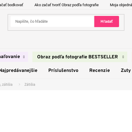
ačať bodkovať
Ako začať tvoriť Obraz podľa fotografie
Moja objedn
Hľadať
aľovanie
Obraz podľa fotografie BESTSELLER
Najpredávanejšie
Príslušenstvo
Recenzie
Zuty
, zátišia
Zátišia