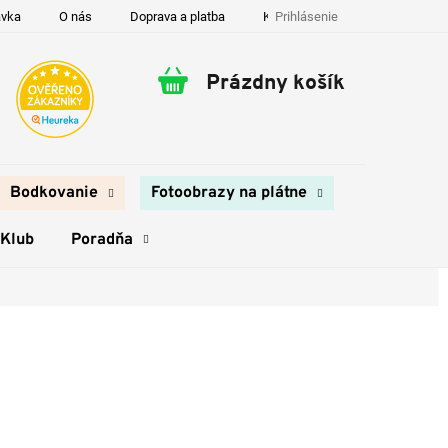
Prihlásenie
ávka
O nás
Doprava a platba
Kontakty
Prázdny košík
Nákupný
košík
Bodkovanie
Fotoobrazy na plátne
 Klub
Poradňa