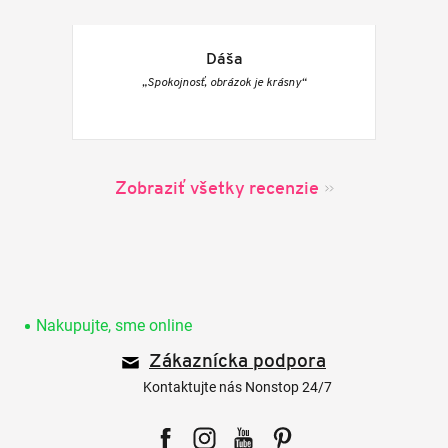
Dáša
„Spokojnosť, obrázok je krásny“
Zobraziť všetky recenzie
Z
á
p
Nakupujte, sme online
ä
Zákaznícka podpora
t
i
Kontaktujte nás Nonstop 24/7
e