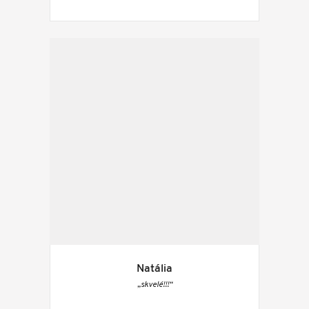
Natália
„skvelé!!!“