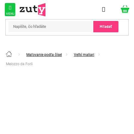
Prejsť
na
obsah
Hľadať
Maľovanie podľa čísel
Veľkí maliari
Domov
Melozzo da Forlì