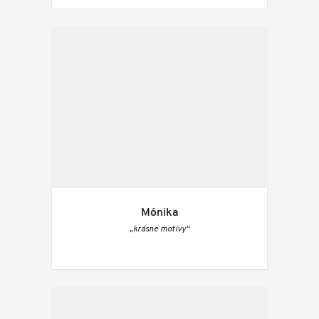
Mónika
„krásne motívy“