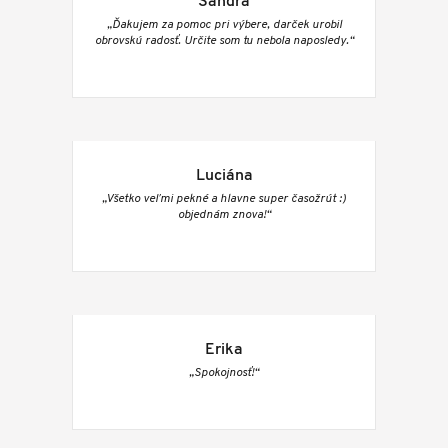
Sandra
„Ďakujem za pomoc pri výbere, darček urobil
obrovskú radosť. Určite som tu nebola naposledy.“
Luciána
„Všetko veľmi pekné a hlavne super časožrút :)
objednám znova!“
Erika
„Spokojnosť!“