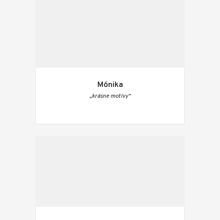
Mónika
„krásne motívy“