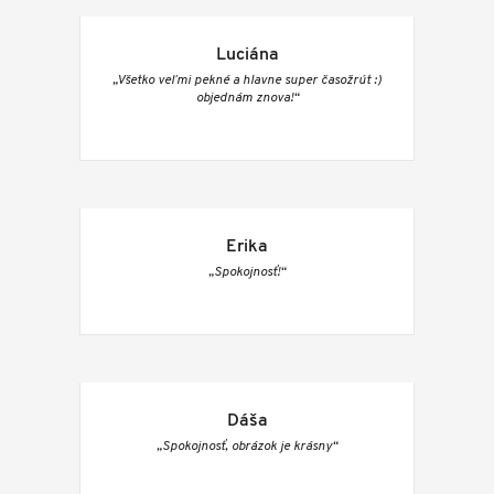
Luciána
„Všetko veľmi pekné a hlavne super časožrút :)
objednám znova!“
Erika
„Spokojnosť!“
Dáša
„Spokojnosť, obrázok je krásny“