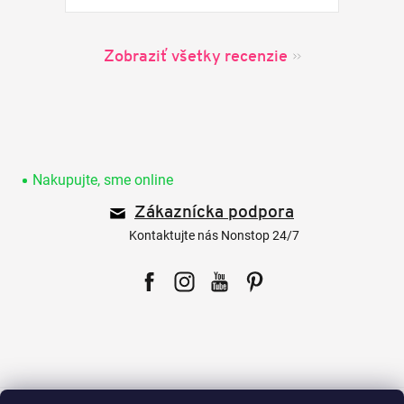
Zobraziť všetky recenzie
Z
á
p
Nakupujte, sme online
ä
Zákaznícka podpora
t
i
Kontaktujte nás Nonstop 24/7
e
Facebook
Instagram
YouTube
Pinterest