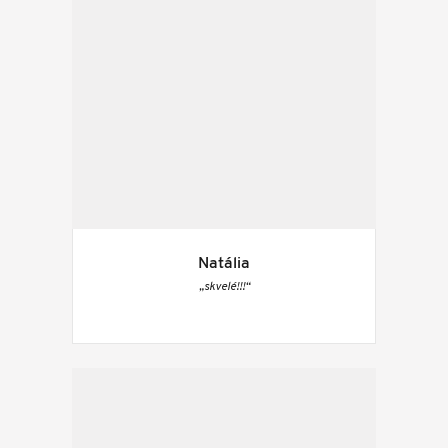
Natália
„skvelé!!!“