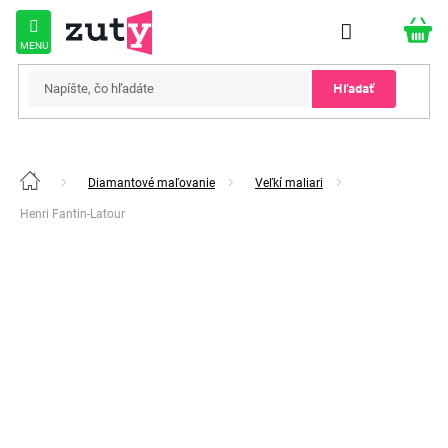
Prejsť
na
obsah
Hľadať
Diamantové maľovanie
Veľkí maliari
Domov
Henri Fantin-Latour