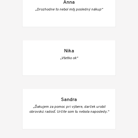
Anna
„Drozhodne to nebol môj posledný nákup“
Nika
„Všetko ok“
Sandra
„Ďakujem za pomoc pri výbere, darček urobil
obrovskú radosť. Určite som tu nebola naposledy.“