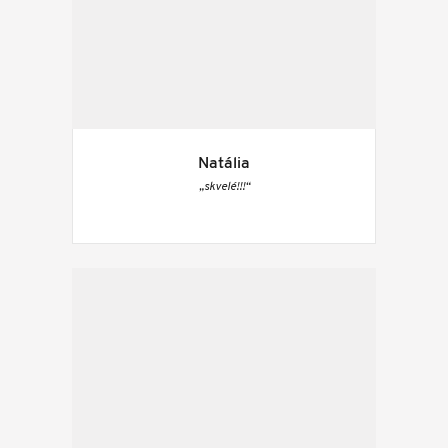
Natália
„skvelé!!!“