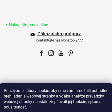
Z
á
p
Nakupujte, sme online
ä
Zákaznícka podpora
t
i
Kontaktujte nás Nonstop 24/7
e
Facebook
Instagram
YouTube
Pinterest
Pre zákazníkov
Používame súbory cookie, aby sme vám umožnili pohodlné
prehliadanie webovej stránky a vďaka analýze prevádzky
webovej stránky neustále zlepšovali jej funkcie, výkon a
Všetko o nákupe
použiteľnosť.