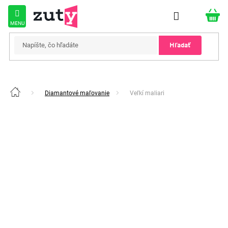
Prejsť
na
obsah
Hľadať
Diamantové maľovanie
Veľkí maliari
Domov