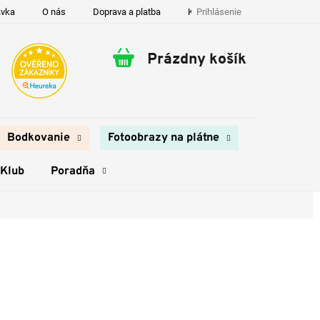
Prihlásenie
ávka
O nás
Doprava a platba
Kontakty
Prázdny košík
Nákupný
košík
Bodkovanie
Fotoobrazy na plátne
 Klub
Poradňa