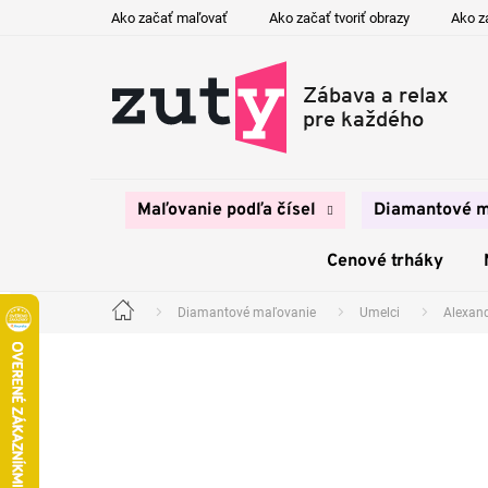
Prejsť
Ako začať maľovať
Ako začať tvoriť obrazy
Ako z
na
obsah
Maľovanie podľa čísel
Diamantové m
Cenové trháky
Diamantové maľovanie
Umelci
Alexand
Domov