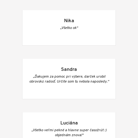
Nika
„Všetko ok“
Sandra
„Ďakujem za pomoc pri výbere, darček urobil
obrovskú radosť. Určite som tu nebola naposledy.“
Luciána
„Všetko veľmi pekné a hlavne super časožrút :)
objednám znova!“