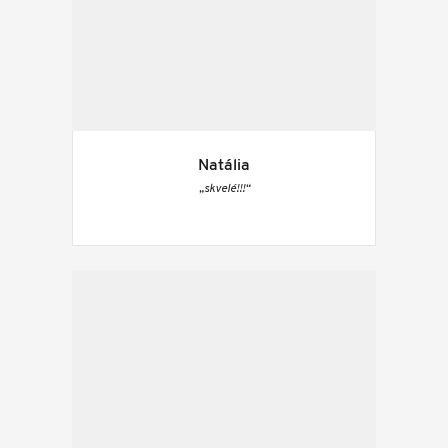
Natália
„skvelé!!!“