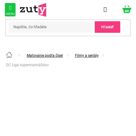
Prejsť
na
obsah
Hľadať
Maľovanie podľa čísel
Filmy a seriály
Domov
DC Liga supermaznáčikov