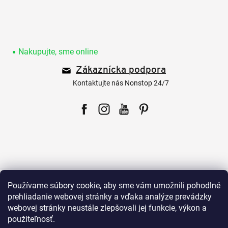
Z
á
p
Nakupujte, sme online
ä
Zákaznícka podpora
t
i
Kontaktujte nás Nonstop 24/7
e
Facebook
Instagram
YouTube
Pinterest
Pre zákazníkov
Používame súbory cookie, aby sme vám umožnili pohodlné
prehliadanie webovej stránky a vďaka analýze prevádzky
webovej stránky neustále zlepšovali jej funkcie, výkon a
Všetko o nákupe
použiteľnosť.