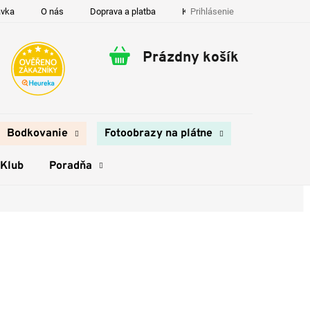
Prihlásenie
ávka
O nás
Doprava a platba
Kontakty
Prázdny košík
Nákupný
košík
Bodkovanie
Fotoobrazy na plátne
 Klub
Poradňa