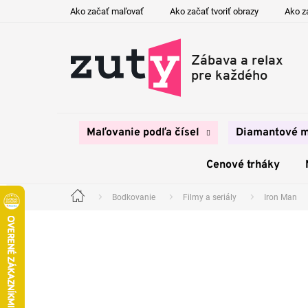
Prejsť
Ako začať maľovať
Ako začať tvoriť obrazy
Ako z
na
obsah
Maľovanie podľa čísel
Diamantové m
Cenové trháky
Bodkovanie
Filmy a seriály
Iron Man
Domov