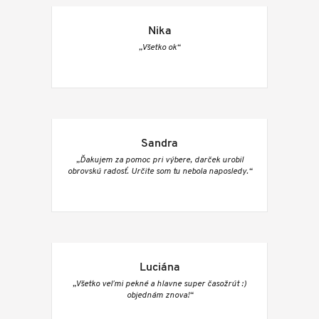
Nika
„Všetko ok“
Sandra
„Ďakujem za pomoc pri výbere, darček urobil
obrovskú radosť. Určite som tu nebola naposledy.“
Luciána
„Všetko veľmi pekné a hlavne super časožrút :)
objednám znova!“