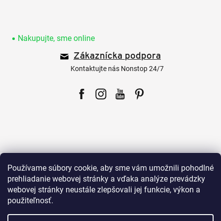
Z
á
p
Nakupujte, sme online
ä
Zákaznícka podpora
t
i
Kontaktujte nás Nonstop 24/7
e
Facebook
Instagram
YouTube
Pinterest
Pre zákazníkov
Používame súbory cookie, aby sme vám umožnili pohodlné
prehliadanie webovej stránky a vďaka analýze prevádzky
webovej stránky neustále zlepšovali jej funkcie, výkon a
Všetko o nákupe
použiteľnosť.