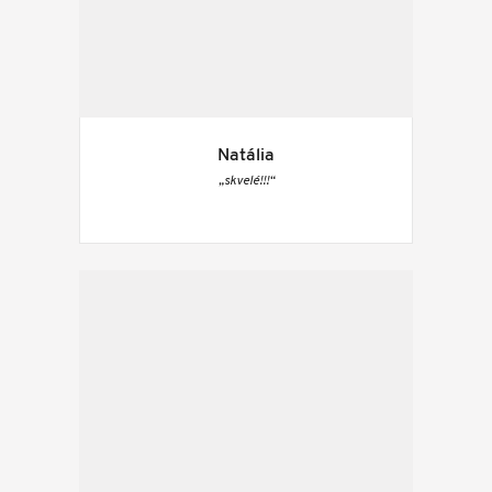
Natália
„skvelé!!!“