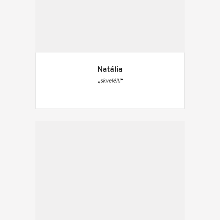
Natália
„skvelé!!!“