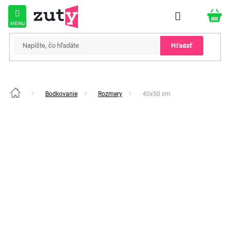
Prejsť
na
obsah
Hľadať
Bodkovanie
Rozmery
40x50 cm
Domov