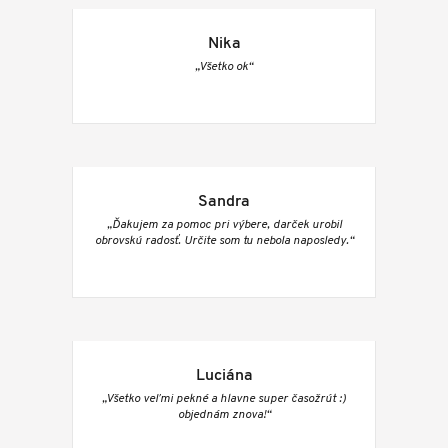
Nika
„Všetko ok“
Sandra
„Ďakujem za pomoc pri výbere, darček urobil
obrovskú radosť. Určite som tu nebola naposledy.“
Luciána
„Všetko veľmi pekné a hlavne super časožrút :)
objednám znova!“