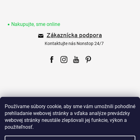
Z
á
p
Nakupujte, sme online
ä
Zákaznícka podpora
t
i
Kontaktujte nás Nonstop 24/7
e
Facebook
Instagram
YouTube
Pinterest
Pre zákazníkov
Používame súbory cookie, aby sme vám umožnili pohodlné
prehliadanie webovej stránky a vďaka analýze prevádzky
webovej stránky neustále zlepšovali jej funkcie, výkon a
Všetko o nákupe
použiteľnosť.