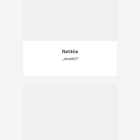
Natália
„skvelé!!!“