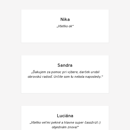
Nika
„Všetko ok“
Sandra
„Ďakujem za pomoc pri výbere, darček urobil
obrovskú radosť. Určite som tu nebola naposledy.“
Luciána
„Všetko veľmi pekné a hlavne super časožrút :)
objednám znova!“