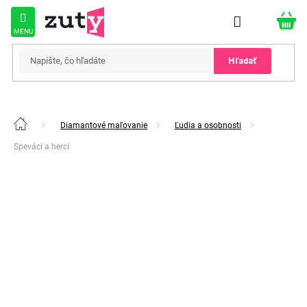
Prejsť
na
obsah
Hľadať
Diamantové maľovanie
Ľudia a osobnosti
Domov
Speváci a herci