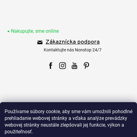
Z
á
p
Nakupujte, sme online
ä
Zákaznícka podpora
t
i
Kontaktujte nás Nonstop 24/7
e
Facebook
Instagram
YouTube
Pinterest
Pre zákazníkov
Používame súbory cookie, aby sme vám umožnili pohodlné
prehliadanie webovej stránky a vďaka analýze prevádzky
webovej stránky neustále zlepšovali jej funkcie, výkon a
Všetko o nákupe
použiteľnosť.