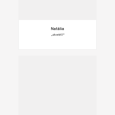
Natália
„skvelé!!!“