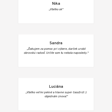
Nika
„Všetko ok“
Sandra
„Ďakujem za pomoc pri výbere, darček urobil
obrovskú radosť. Určite som tu nebola naposledy.“
Luciána
„Všetko veľmi pekné a hlavne super časožrút :)
objednám znova!“