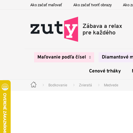
Prejsť
Ako začať maľovať
Ako začať tvoriť obrazy
Ako z
na
obsah
Maľovanie podľa čísel
Diamantové m
Cenové trháky
Bodkovanie
Zvieratá
Medvede
Domov