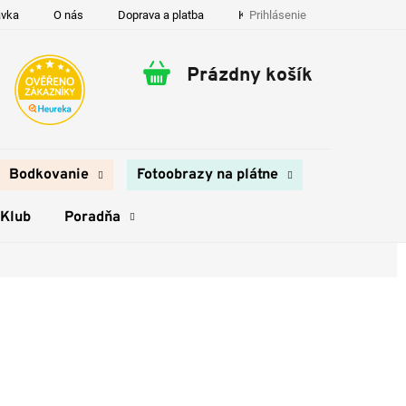
Prihlásenie
ávka
O nás
Doprava a platba
Kontakty
Prázdny košík
Nákupný
košík
Bodkovanie
Fotoobrazy na plátne
 Klub
Poradňa