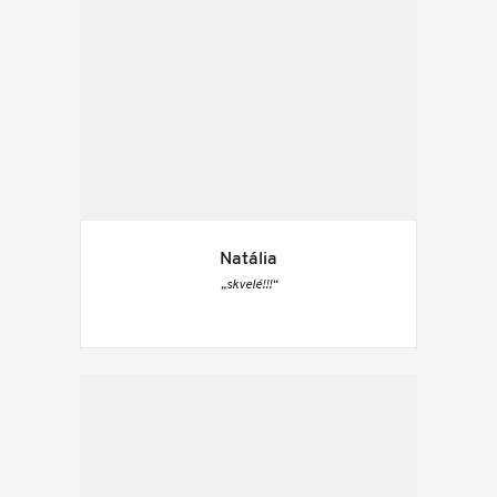
Natália
„skvelé!!!“