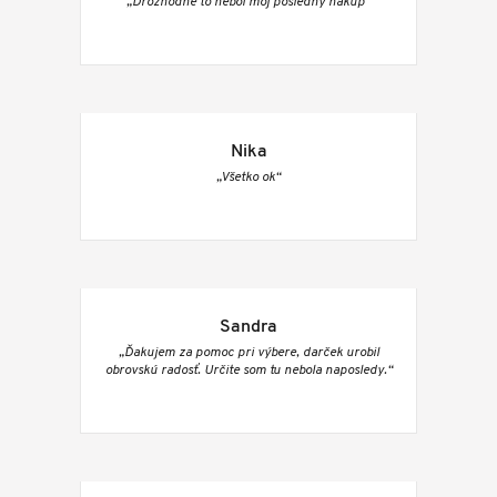
„Drozhodne to nebol môj posledný nákup“
Nika
„Všetko ok“
Sandra
„Ďakujem za pomoc pri výbere, darček urobil
obrovskú radosť. Určite som tu nebola naposledy.“