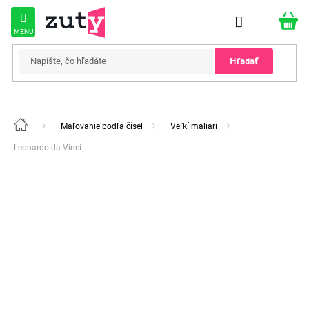
Prejsť
na
obsah
Hľadať
Maľovanie podľa čísel
Veľkí maliari
Domov
Leonardo da Vinci