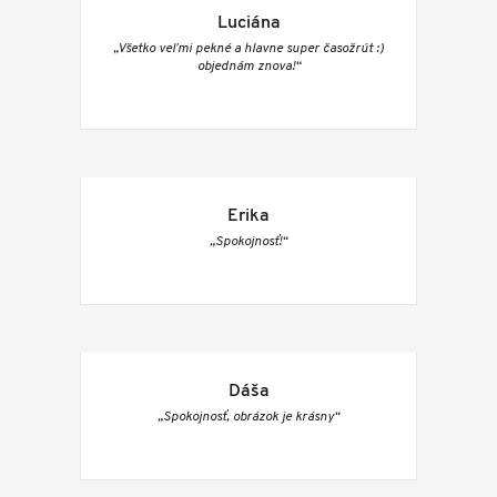
Luciána
„Všetko veľmi pekné a hlavne super časožrút :)
objednám znova!“
Erika
„Spokojnosť!“
Dáša
„Spokojnosť, obrázok je krásny“