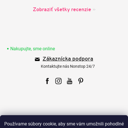
Zobraziť všetky recenzie
Z
á
p
Nakupujte, sme online
ä
Zákaznícka podpora
t
i
Kontaktujte nás Nonstop 24/7
e
Facebook
Instagram
YouTube
Pinterest
Pre zákazníkov
Používame súbory cookie, aby sme vám umožnili pohodlné