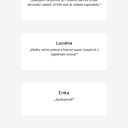
„Ďakujem za pomoc pri výbere, darček urobil
obrovskú radosť. Určite som tu nebola naposledy.“
Luciána
„Všetko veľmi pekné a hlavne super časožrút :)
objednám znova!“
Erika
„Spokojnosť!“