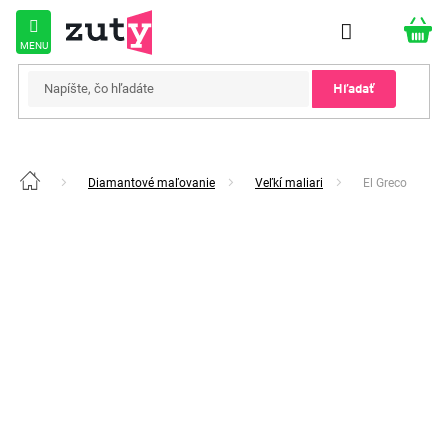
Prejsť
na
obsah
Hľadať
Diamantové maľovanie
Veľkí maliari
El Greco
Domov