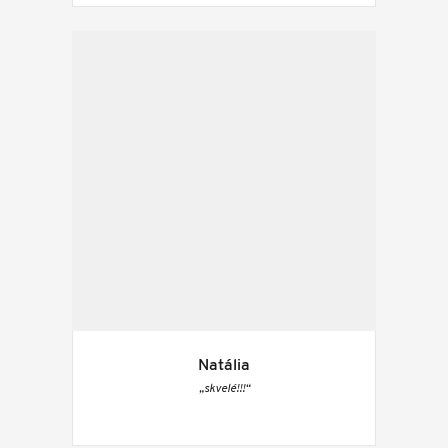
Natália
„skvelé!!!“