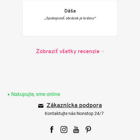
Dáša
„Spokojnosť, obrázok je krásny“
Zobraziť všetky recenzie
Z
á
p
Nakupujte, sme online
ä
Zákaznícka podpora
t
i
Kontaktujte nás Nonstop 24/7
e
Facebook
Instagram
YouTube
Pinterest