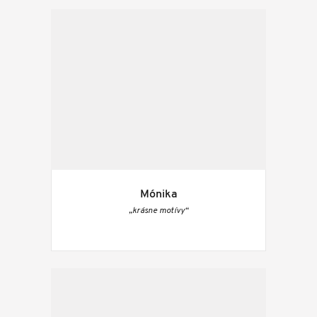
Mónika
„krásne motívy“