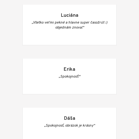
Luciána
„Všetko veľmi pekné a hlavne super časožrút :)
objednám znova!“
Erika
„Spokojnosť!“
Dáša
„Spokojnosť, obrázok je krásny“