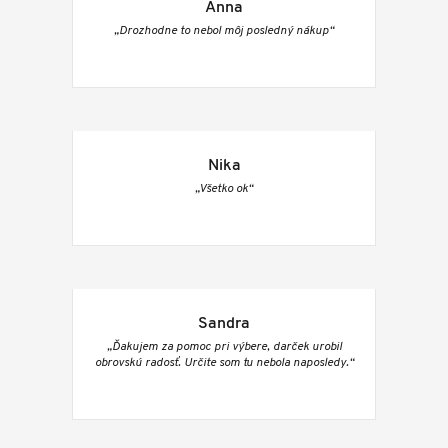
Anna
„Drozhodne to nebol môj posledný nákup“
Nika
„Všetko ok“
Sandra
„Ďakujem za pomoc pri výbere, darček urobil
obrovskú radosť. Určite som tu nebola naposledy.“