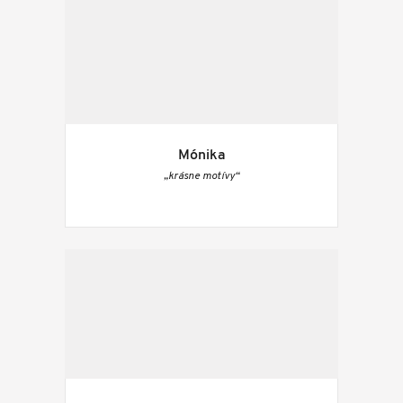
Mónika
„krásne motívy“