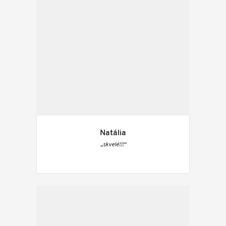
Natália
„skvelé!!!“