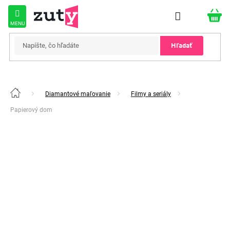
Prejsť
na
obsah
Hľadať
Diamantové maľovanie
Filmy a seriály
Domov
Papierový dom