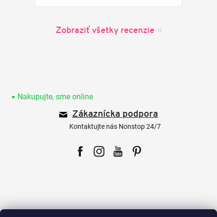
Zobraziť všetky recenzie
Z
á
p
Nakupujte, sme online
ä
Zákaznícka podpora
t
i
Kontaktujte nás Nonstop 24/7
e
Facebook
Instagram
YouTube
Pinterest