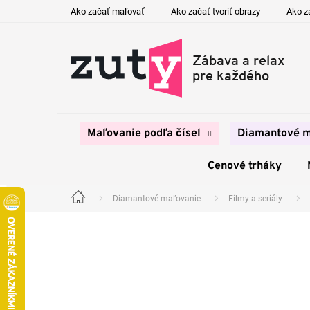
Prejsť
Ako začať maľovať
Ako začať tvoriť obrazy
Ako z
na
obsah
Maľovanie podľa čísel
Diamantové m
Cenové trháky
Diamantové maľovanie
Filmy a seriály
Domov