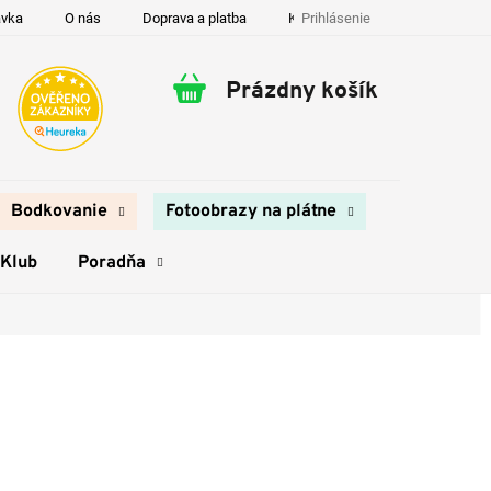
Prihlásenie
ávka
O nás
Doprava a platba
Kontakty
Prázdny košík
Nákupný
košík
Bodkovanie
Fotoobrazy na plátne
 Klub
Poradňa