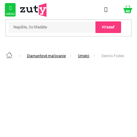
Prejsť
na
obsah
Hľadať
Diamantové maľovanie
Umelci
Dennis Frates
Domov