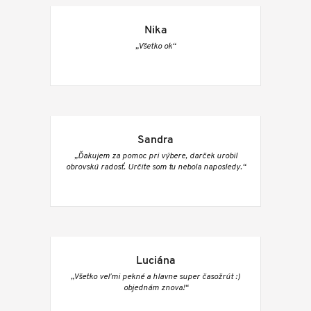
Nika
„Všetko ok“
Sandra
„Ďakujem za pomoc pri výbere, darček urobil
obrovskú radosť. Určite som tu nebola naposledy.“
Luciána
„Všetko veľmi pekné a hlavne super časožrút :)
objednám znova!“