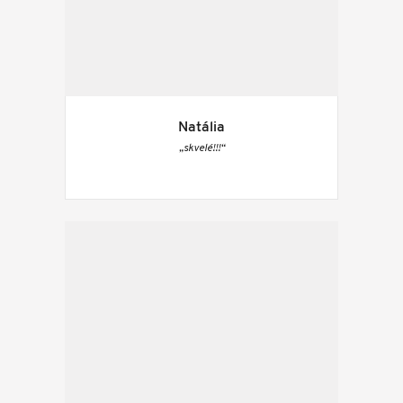
Natália
„skvelé!!!“