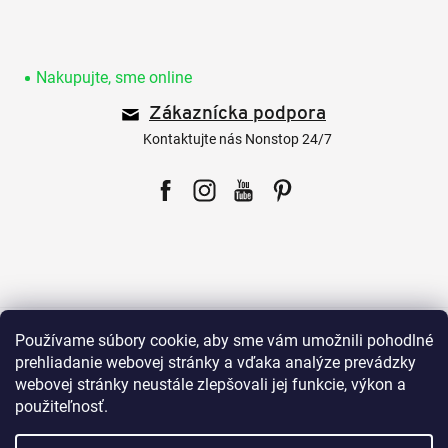
Z
á
p
Nakupujte, sme online
ä
Zákaznícka podpora
t
i
Kontaktujte nás Nonstop 24/7
e
Facebook
Instagram
YouTube
Pinterest
Pre zákazníkov
Používame súbory cookie, aby sme vám umožnili pohodlné
prehliadanie webovej stránky a vďaka analýze prevádzky
webovej stránky neustále zlepšovali jej funkcie, výkon a
Všetko o nákupe
použiteľnosť.