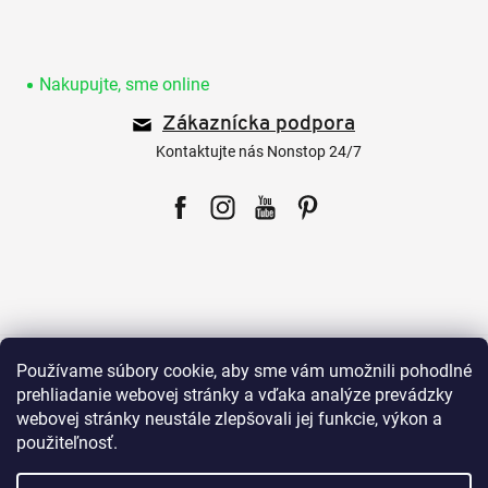
Z
á
p
Nakupujte, sme online
ä
Zákaznícka podpora
t
i
Kontaktujte nás Nonstop 24/7
e
Facebook
Instagram
YouTube
Pinterest
Pre zákazníkov
Používame súbory cookie, aby sme vám umožnili pohodlné
prehliadanie webovej stránky a vďaka analýze prevádzky
webovej stránky neustále zlepšovali jej funkcie, výkon a
Všetko o nákupe
použiteľnosť.