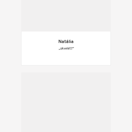
Natália
„skvelé!!!“