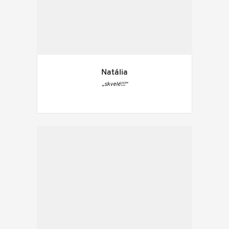
Natália
„skvelé!!!“