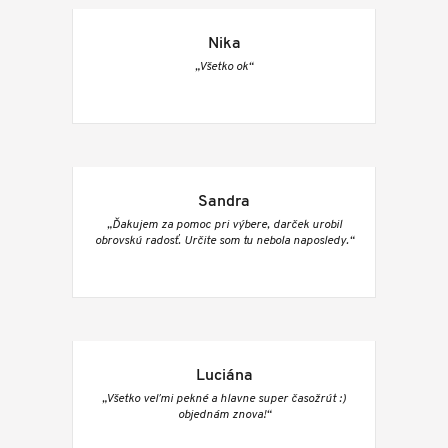
Nika
„Všetko ok“
Sandra
„Ďakujem za pomoc pri výbere, darček urobil
obrovskú radosť. Určite som tu nebola naposledy.“
Luciána
„Všetko veľmi pekné a hlavne super časožrút :)
objednám znova!“