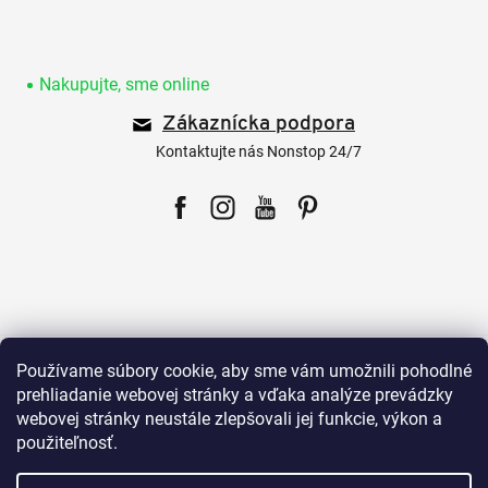
Z
á
p
Nakupujte, sme online
ä
Zákaznícka podpora
t
i
Kontaktujte nás Nonstop 24/7
e
Facebook
Instagram
YouTube
Pinterest
Pre zákazníkov
Používame súbory cookie, aby sme vám umožnili pohodlné
prehliadanie webovej stránky a vďaka analýze prevádzky
webovej stránky neustále zlepšovali jej funkcie, výkon a
Všetko o nákupe
použiteľnosť.