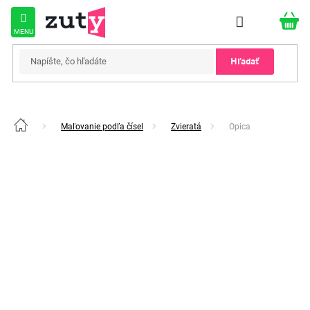
Prejsť
na
obsah
Hľadať
Maľovanie podľa čísel
Zvieratá
Opica
Domov