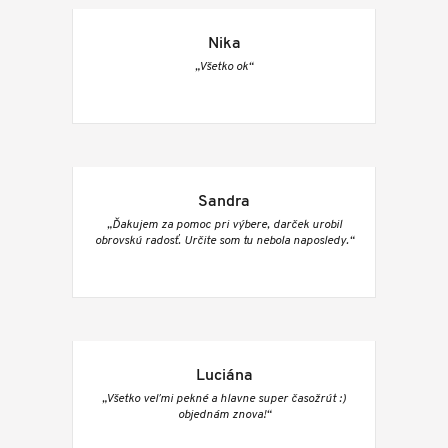
Nika
„Všetko ok“
Sandra
„Ďakujem za pomoc pri výbere, darček urobil
obrovskú radosť. Určite som tu nebola naposledy.“
Luciána
„Všetko veľmi pekné a hlavne super časožrút :)
objednám znova!“