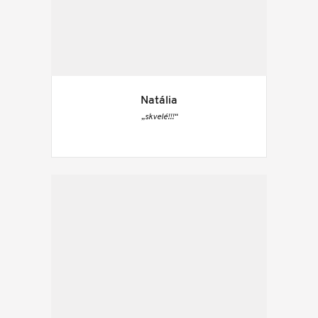
Natália
„skvelé!!!“