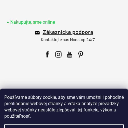
Z
á
p
Nakupujte, sme online
ä
Zákaznícka podpora
t
i
Kontaktujte nás Nonstop 24/7
e
Facebook
Instagram
YouTube
Pinterest
Pre zákazníkov
Používame súbory cookie, aby sme vám umožnili pohodlné
prehliadanie webovej stránky a vďaka analýze prevádzky
webovej stránky neustále zlepšovali jej funkcie, výkon a
Všetko o nákupe
použiteľnosť.