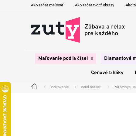
Prejsť
Ako začať maľovať
Ako začať tvoriť obrazy
Ako z
na
obsah
Maľovanie podľa čísel
Diamantové m
Cenové trháky
Bodkovanie
Veľkí maliari
Pál Szinyei M
Domov