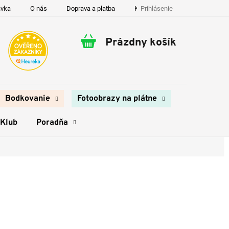
Prihlásenie
ávka
O nás
Doprava a platba
Kontakty
Prázdny košík
Nákupný
košík
Bodkovanie
Fotoobrazy na plátne
 Klub
Poradňa