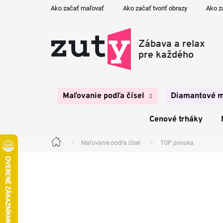
Prejsť
Ako začať maľovať
Ako začať tvoriť obrazy
Ako z
na
obsah
Maľovanie podľa čísel
Diamantové m
Cenové trháky
Maľovanie podľa čísel
TOP ponuka
Domov