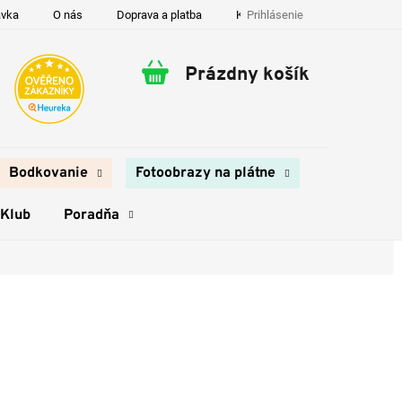
Prihlásenie
ávka
O nás
Doprava a platba
Kontakty
Prázdny košík
Nákupný
košík
Bodkovanie
Fotoobrazy na plátne
 Klub
Poradňa