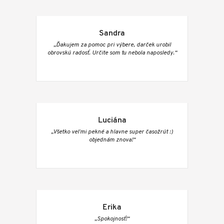
Sandra
„Ďakujem za pomoc pri výbere, darček urobil
obrovskú radosť. Určite som tu nebola naposledy.“
Luciána
„Všetko veľmi pekné a hlavne super časožrút :)
objednám znova!“
Erika
„Spokojnosť!“