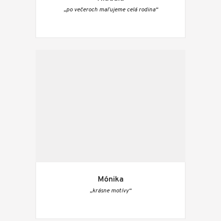
„po večeroch maľujeme celá rodina“
Mónika
„krásne motívy“