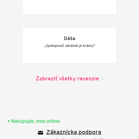
Dáša
„Spokojnosť, obrázok je krásny“
Zobraziť všetky recenzie
Z
á
p
Nakupujte, sme online
ä
Zákaznícka podpora
t