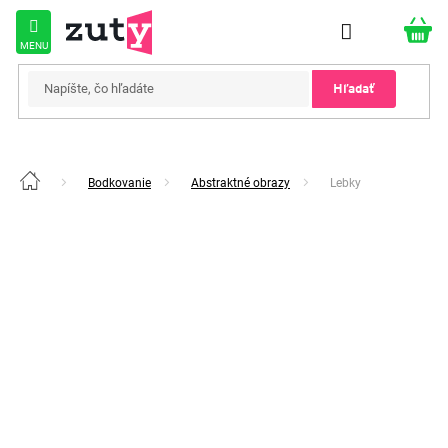
Prejsť
na
obsah
Hľadať
Bodkovanie
Abstraktné obrazy
Lebky
Domov