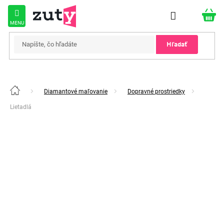
Prejsť
na
obsah
Hľadať
Diamantové maľovanie
Dopravné prostriedky
Domov
Lietadlá