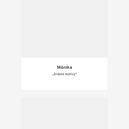
Mónika
„krásne motívy“