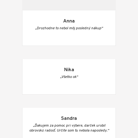
Anna
„Drozhodne to nebol môj posledný nákup“
Nika
„Všetko ok“
Sandra
„Ďakujem za pomoc pri výbere, darček urobil
obrovskú radosť. Určite som tu nebola naposledy.“