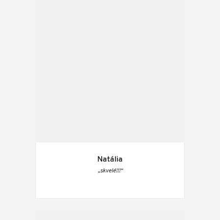
Natália
„skvelé!!!“