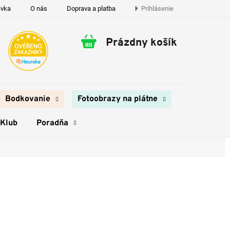
Prihlásenie
ávka
O nás
Doprava a platba
Kontakty
Prázdny košík
Nákupný
košík
Bodkovanie
Fotoobrazy na plátne
 Klub
Poradňa