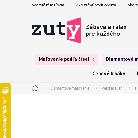
Prejsť
Ako začať maľovať
Ako začať tvoriť obrazy
Ako z
na
obsah
Maľovanie podľa čísel
Diamantové m
Cenové trháky
Diamantové maľovanie
Veľkí maliari
H
Domov