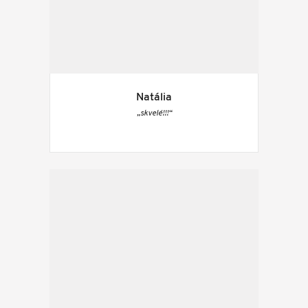
Natália
„skvelé!!!“