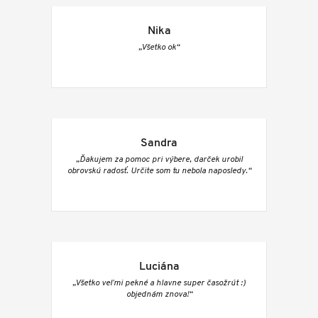
Nika
„Všetko ok“
Sandra
„Ďakujem za pomoc pri výbere, darček urobil
obrovskú radosť. Určite som tu nebola naposledy.“
Luciána
„Všetko veľmi pekné a hlavne super časožrút :)
objednám znova!“