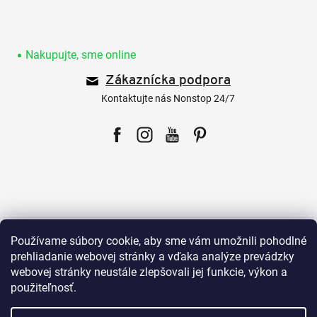
Z
á
p
Nakupujte, sme online
ä
Zákaznícka podpora
t
i
Kontaktujte nás Nonstop 24/7
e
Facebook
Instagram
YouTube
Pinterest
Pre zákazníkov
Používame súbory cookie, aby sme vám umožnili pohodlné
prehliadanie webovej stránky a vďaka analýze prevádzky
webovej stránky neustále zlepšovali jej funkcie, výkon a
Všetko o nákupe
použiteľnosť.