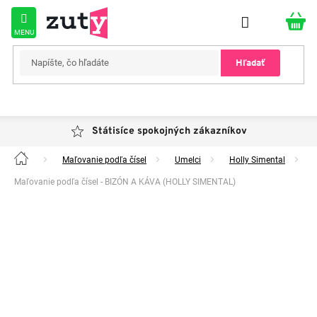
Prejsť
na
obsah
Hľadať
Státisíce spokojných zákazníkov
Maľovanie podľa čísel
Umelci
Holly Simental
Domov
Maľovanie podľa čísel - BIZÓN A KÁVA (HOLLY SIMENTAL)