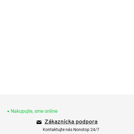
Z
á
p
Nakupujte, sme online
ä
Zákaznícka podpora
t
i
Kontaktujte nás Nonstop 24/7