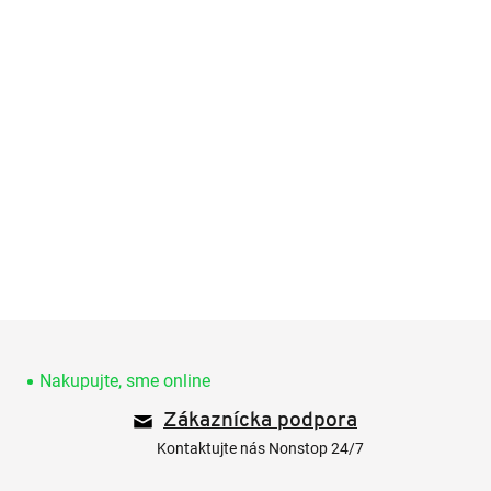
Z
á
p
Nakupujte, sme online
ä
Zákaznícka podpora
t
i
Kontaktujte nás Nonstop 24/7
e