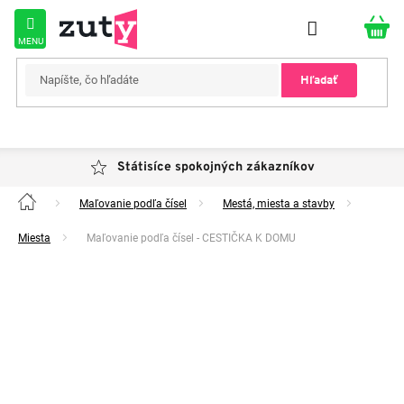
Prejsť
na
obsah
Hľadať
Státisíce spokojných zákazníkov
Maľovanie podľa čísel
Mestá, miesta a stavby
Domov
Miesta
Maľovanie podľa čísel - CESTIČKA K DOMU