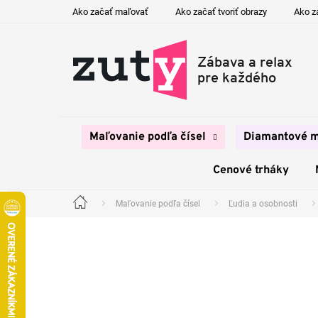
Prejsť
Ako začať maľovať
Ako začať tvoriť obrazy
Ako z
na
obsah
Maľovanie podľa čísel
Diamantové m
Cenové trháky
Maľovanie podľa čísel
Ľudia a osobnosti
Domov