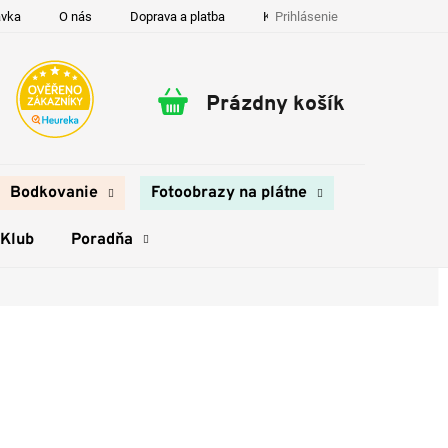
Prihlásenie
ávka
O nás
Doprava a platba
Kontakty
Prázdny košík
Nákupný
košík
Bodkovanie
Fotoobrazy na plátne
 Klub
Poradňa