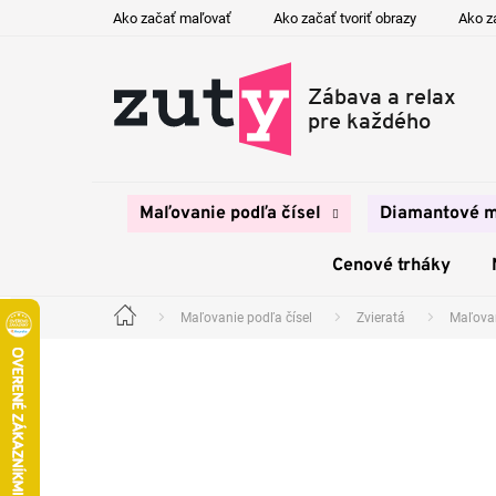
Prejsť
Ako začať maľovať
Ako začať tvoriť obrazy
Ako z
na
obsah
Maľovanie podľa čísel
Diamantové m
Cenové trháky
Maľovanie podľa čísel
Zvieratá
Maľovan
Domov