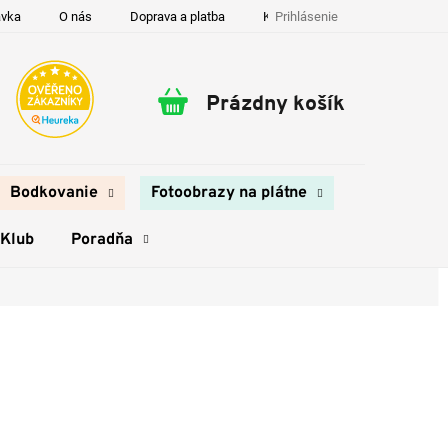
Prihlásenie
ávka
O nás
Doprava a platba
Kontakty
Prázdny košík
Nákupný
košík
Bodkovanie
Fotoobrazy na plátne
 Klub
Poradňa