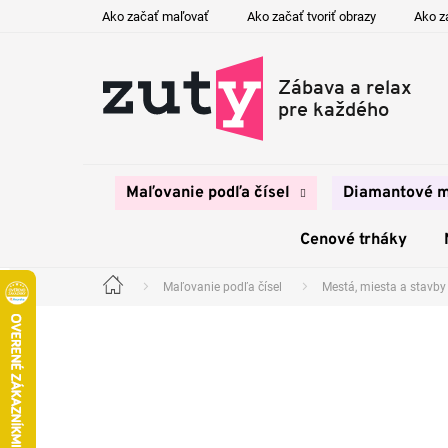
Prejsť
Ako začať maľovať
Ako začať tvoriť obrazy
Ako z
na
obsah
Maľovanie podľa čísel
Diamantové m
Cenové trháky
Maľovanie podľa čísel
Mestá, miesta a stavby
Domov