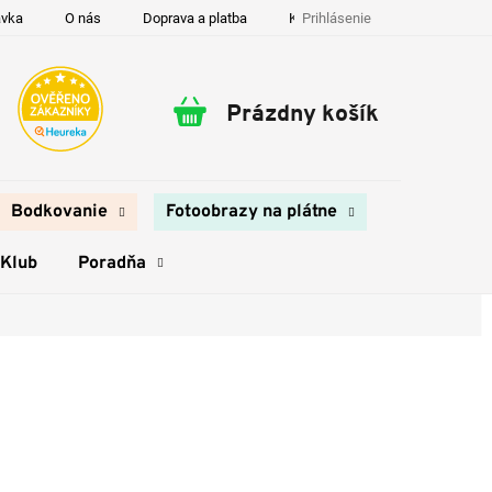
Prihlásenie
ávka
O nás
Doprava a platba
Kontakty
Prázdny košík
Nákupný
košík
Bodkovanie
Fotoobrazy na plátne
 Klub
Poradňa