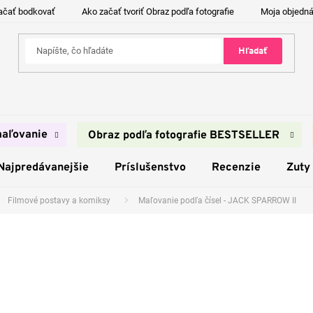
ačať bodkovať
Ako začať tvoriť Obraz podľa fotografie
Moja objedn
Hľadať
aľovanie
Obraz podľa fotografie BESTSELLER
Najpredávanejšie
Príslušenstvo
Recenzie
Zuty
Filmové postavy a komiksy
Maľovanie podľa čísel - JACK SPARROW II