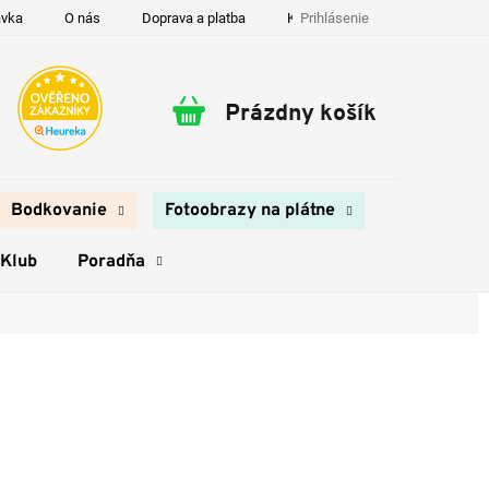
Prihlásenie
ávka
O nás
Doprava a platba
Kontakty
Prázdny košík
Nákupný
košík
Bodkovanie
Fotoobrazy na plátne
 Klub
Poradňa