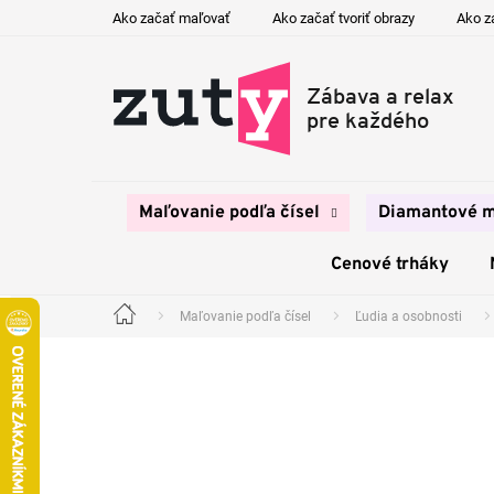
Prejsť
Ako začať maľovať
Ako začať tvoriť obrazy
Ako z
na
obsah
Maľovanie podľa čísel
Diamantové m
Cenové trháky
Maľovanie podľa čísel
Ľudia a osobnosti
Domov