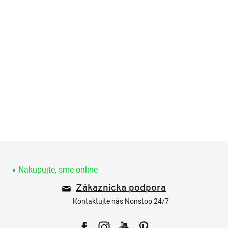
Z
á
p
Nakupujte, sme online
ä
Zákaznícka podpora
t
i
Kontaktujte nás Nonstop 24/7
e