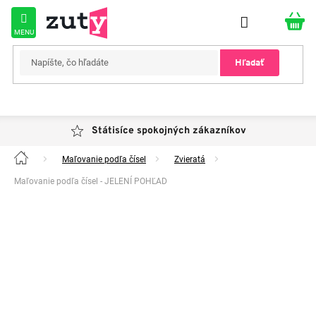
Prejsť
na
obsah
Hľadať
Státisíce spokojných zákazníkov
Maľovanie podľa čísel
Zvieratá
Domov
Maľovanie podľa čísel - JELENÍ POHĽAD