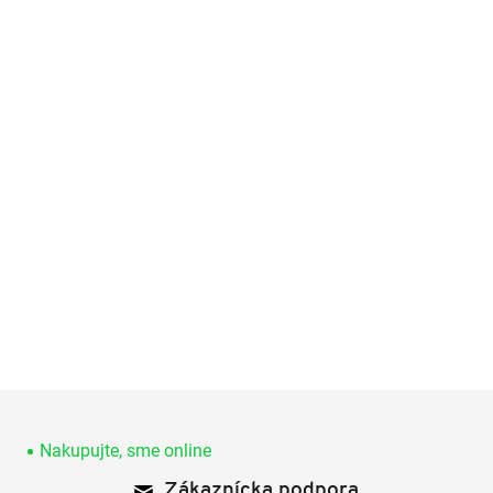
Z
á
p
Nakupujte, sme online
ä
Zákaznícka podpora