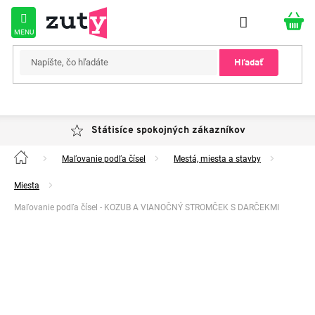
Prejsť
na
obsah
Hľadať
Státisíce spokojných zákazníkov
Maľovanie podľa čísel
Mestá, miesta a stavby
Domov
Miesta
Maľovanie podľa čísel - KOZUB A VIANOČNÝ STROMČEK S DARČEKMI