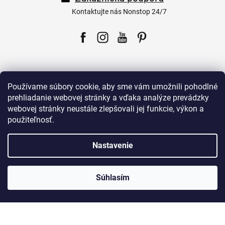
t
i
Kontaktujte nás Nonstop 24/7
e
Facebook
Instagram
YouTube
Pinterest
Používame súbory cookie, aby sme vám umožnili pohodlné
prehliadanie webovej stránky a vďaka analýze prevádzky
webovej stránky neustále zlepšovali jej funkcie, výkon a
Pre zákazníkov
použiteľnosť.
Všetko o nákupe
Nastavenie
Naše produkty
Súhlasím
O Zuty