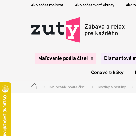
Prejsť
Ako začať maľovať
Ako začať tvoriť obrazy
Ako z
na
obsah
Maľovanie podľa čísel
Diamantové m
Cenové trháky
Maľovanie podľa čísel
Kvetiny a rastliny
Domov