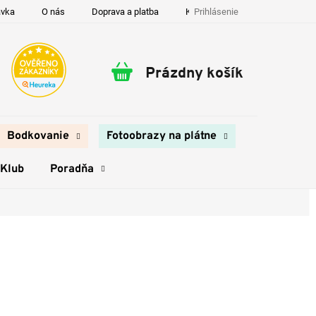
Prihlásenie
ávka
O nás
Doprava a platba
Kontakty
Prázdny košík
Nákupný
košík
Bodkovanie
Fotoobrazy na plátne
 Klub
Poradňa