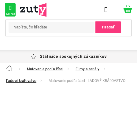
Prejsť
na
obsah
Hľadať
Státisíce spokojných zákazníkov
Maľovanie podľa čísel
Filmy a seriály
Domov
Ľadové kráľovstvo
Maľovanie podľa čísel - ĽADOVÉ KRÁĽOVSTVO