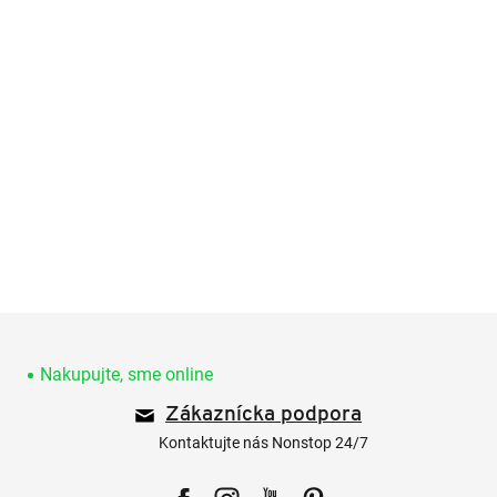
Z
á
p
Nakupujte, sme online
ä
Zákaznícka podpora
t
i
Kontaktujte nás Nonstop 24/7
e