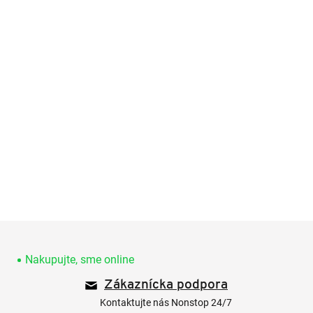
Z
á
p
Nakupujte, sme online
ä
Zákaznícka podpora
t
i
Kontaktujte nás Nonstop 24/7