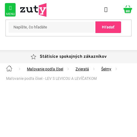
Prejsť
na
obsah
Hľadať
Státisíce spokojných zákazníkov
Maľovanie podľa čísel
Zvieratá
Šelmy
Domov
Maľovanie podľa čísel - LEV S LEVICOU A LEVÍČATKOM