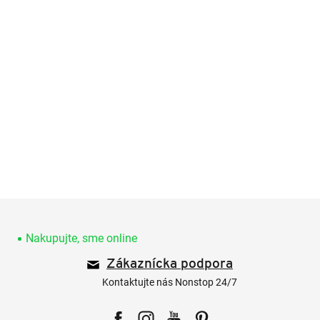
Z
á
p
Nakupujte, sme online
ä
Zákaznícka podpora
t
i
Kontaktujte nás Nonstop 24/7
e