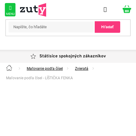
Prejsť
na
obsah
Hľadať
Státisíce spokojných zákazníkov
Maľovanie podľa čísel
Zvieratá
Domov
Maľovanie podľa čísel - LÍŠTIČKA FENKA