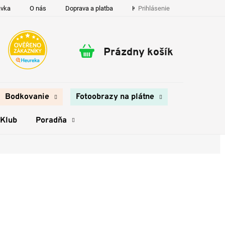
Prihlásenie
ávka
O nás
Doprava a platba
Kontakty
Prázdny košík
Nákupný
košík
Bodkovanie
Fotoobrazy na plátne
 Klub
Poradňa