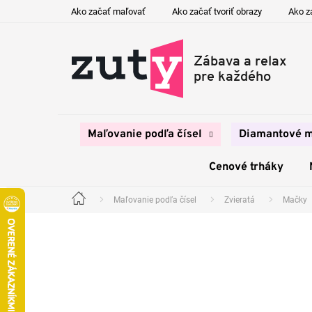
Prejsť
Ako začať maľovať
Ako začať tvoriť obrazy
Ako z
na
obsah
Maľovanie podľa čísel
Diamantové m
Cenové trháky
Maľovanie podľa čísel
Zvieratá
Mačky
Domov