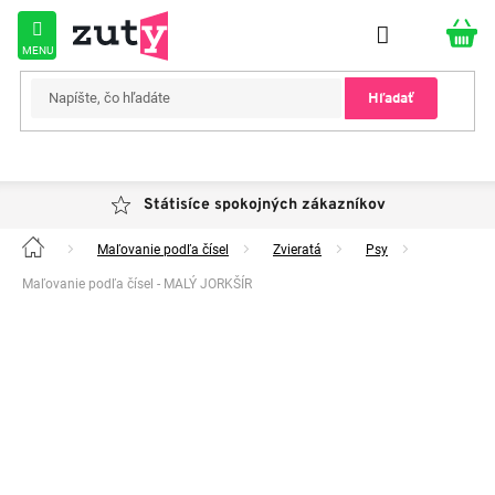
Prejsť
na
obsah
Hľadať
Státisíce spokojných zákazníkov
Maľovanie podľa čísel
Zvieratá
Psy
Domov
Maľovanie podľa čísel - MALÝ JORKŠÍR