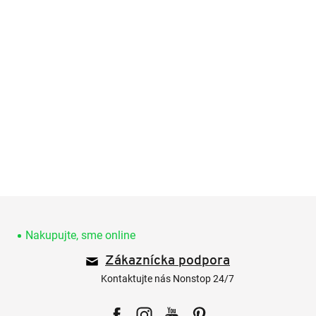
Z
á
p
Nakupujte, sme online
ä
Zákaznícka podpora
t
i
Kontaktujte nás Nonstop 24/7
e