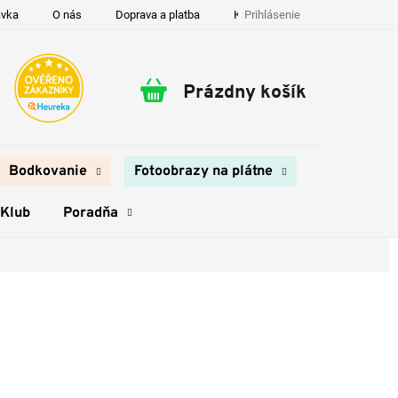
Prihlásenie
ávka
O nás
Doprava a platba
Kontakty
Prázdny košík
Nákupný
košík
Bodkovanie
Fotoobrazy na plátne
 Klub
Poradňa