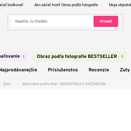
ačať bodkovať
Ako začať tvoriť Obraz podľa fotografie
Moja objedn
Hľadať
aľovanie
Obraz podľa fotografie BESTSELLER
Najpredávanejšie
Príslušenstvo
Recenzie
Zuty
Ženy
Maľovanie podľa čísel - MANEKÝNKA S DÁŽDNIKOM