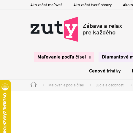
Prejsť
Ako začať maľovať
Ako začať tvoriť obrazy
Ako z
na
obsah
Maľovanie podľa čísel
Diamantové m
Cenové trháky
Maľovanie podľa čísel
Ľudia a osobnosti
Domov