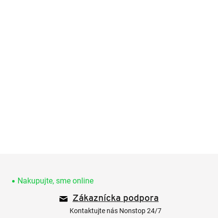
Z
á
p
Nakupujte, sme online
ä
Zákaznícka podpora
t
i
Kontaktujte nás Nonstop 24/7