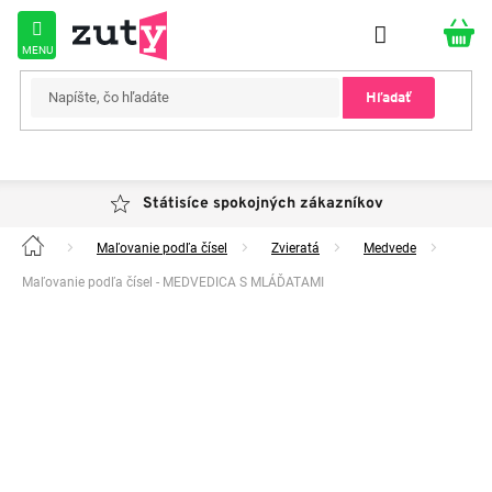
Prejsť
na
obsah
Hľadať
Státisíce spokojných zákazníkov
Maľovanie podľa čísel
Zvieratá
Medvede
Domov
Maľovanie podľa čísel - MEDVEDICA S MLÁĎATAMI