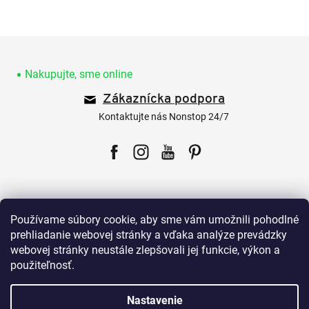
Z
á
p
Nakupujte, sme online
ä
Zákaznícka podpora
t
i
Kontaktujte nás Nonstop 24/7
e
Facebook
Instagram
YouTube
Pinterest
Používame súbory cookie, aby sme vám umožnili pohodlné
prehliadanie webovej stránky a vďaka analýze prevádzky
webovej stránky neustále zlepšovali jej funkcie, výkon a
Pre zákazníkov
použiteľnosť.
Všetko o nákupe
Nastavenie