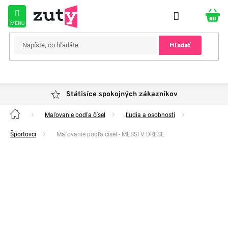
Prejsť
na
obsah
Hľadať
Státisíce spokojných zákazníkov
Maľovanie podľa čísel
Ľudia a osobnosti
Domov
Športovci
Maľovanie podľa čísel - MESSI V DRESE