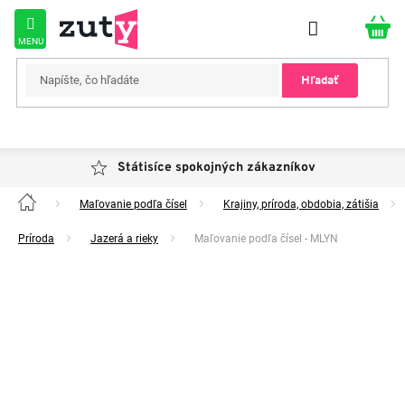
Prejsť
na
obsah
Hľadať
Státisíce spokojných zákazníkov
Maľovanie podľa čísel
Krajiny, príroda, obdobia, zátišia
Domov
Príroda
Jazerá a rieky
Maľovanie podľa čísel - MLYN