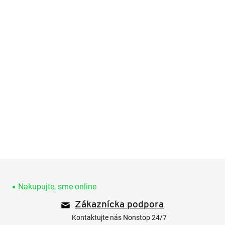
Z
á
p
Nakupujte, sme online
ä
Zákaznícka podpora
t
i
Kontaktujte nás Nonstop 24/7