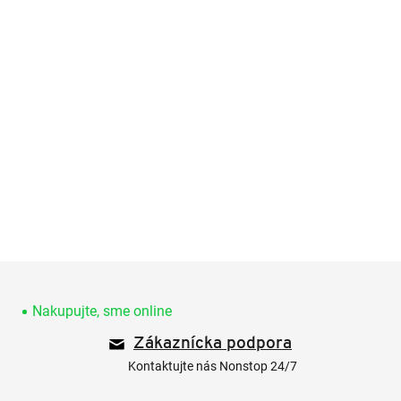
Z
á
p
Nakupujte, sme online
ä
Zákaznícka podpora
t
i
Kontaktujte nás Nonstop 24/7
e